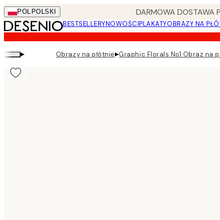
Skip
DARMOWA DOSTAWA PRZ
POL
POLSKI
to
BESTSELLERY
NOWOŚCI
PLAKATY
OBRAZY NA PŁÓ
main
content.
▸
▸
Obrazy na płótnie
Graphic Florals No1 Obraz na p