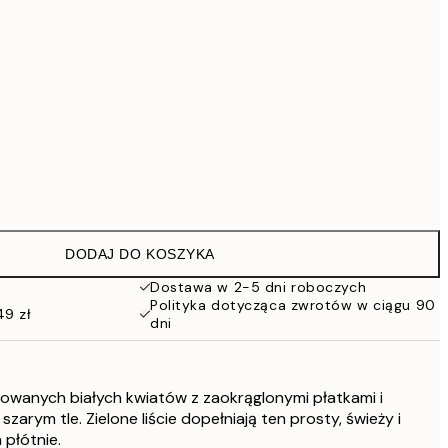
419 zł
Brak ramki
DODAJ DO KOSZYKA
Dostawa w 2-5 dni roboczych
Polityka dotycząca zwrotów w ciągu 90
49 zł
dni
lizowanych białych kwiatów z zaokrąglonymi płatkami i
zarym tle. Zielone liście dopełniają ten prosty, świeży i
płótnie.