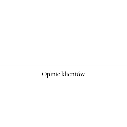
50%*
Sophisticated Dog Plakat
Od 26,98 zł
53,95 zł
Opinie klientów
t a nice price