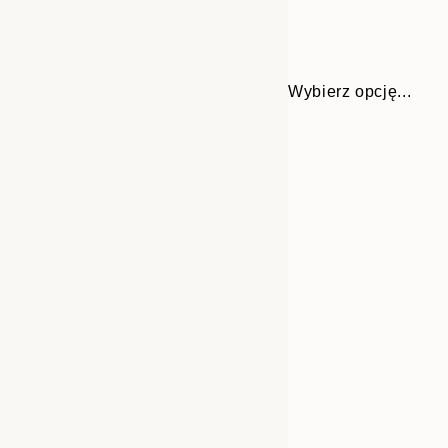
Wybierz opcję...
30x40 cm
50x70 cm