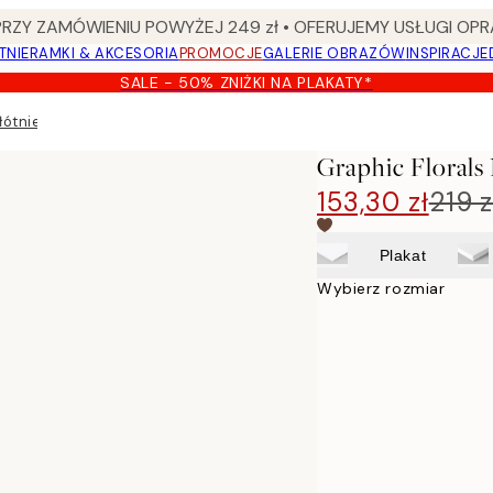
Y ZAMÓWIENIU POWYŻEJ 249 zł • OFERUJEMY USŁUGI OPR
TNIE
RAMKI & AKCESORIA
PROMOCJE
GALERIE OBRAZÓW
INSPIRACJE
SALE - 50% ZNIŻKI NA PLAKATY*
łótnie
Graphic Florals
153,30 zł
219 z
Plakat
Wybierz rozmiar