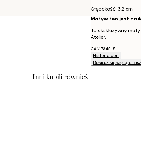
Głębokość: 3,2 cm
Motyw ten jest druk
To ekskluzywny moty
Atelier.
CAN17845-5
Historia cen
Dowiedz się więcej o nas
Inni kupili również