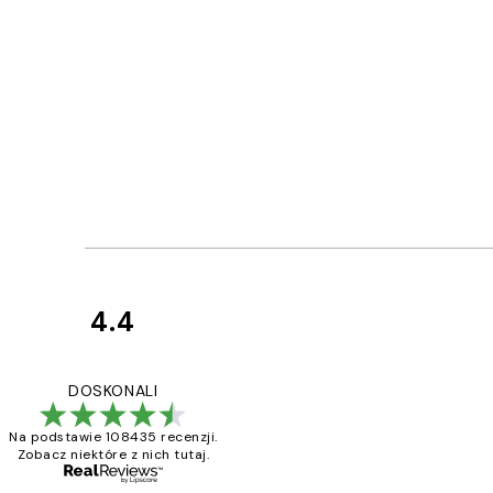
4.4
Opinie
klientów
Excellent quality a
DOSKONALI
Na podstawie 108435 recenzji.
Zobacz niektóre z nich tutaj.
20 kwi
Magdalena B