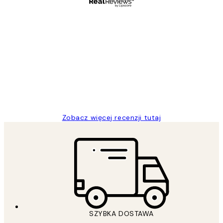
Zweryfikowany kupujący
Opinie
klientów
Excellent quality at a nice price
20 kwi
Magdalena B
Zobacz więcej recenzji tutaj
SZYBKA DOSTAWA