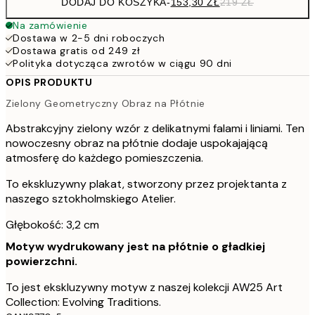
DODAJ DO KOSZYKA
-
153,30 ZŁ
219 ZŁ
Na zamówienie
Dostawa w 2-5 dni roboczych
Dostawa gratis od 249 zł
Polityka dotycząca zwrotów w ciągu 90 dni
OPIS PRODUKTU
Zielony Geometryczny Obraz na Płótnie
Abstrakcyjny zielony wzór z delikatnymi falami i liniami. Ten
nowoczesny obraz na płótnie dodaje uspokajającą
atmosferę do każdego pomieszczenia.
To ekskluzywny plakat, stworzony przez projektanta z
naszego sztokholmskiego Atelier.
Głębokość: 3,2 cm
Motyw wydrukowany jest na płótnie o gładkiej
powierzchni.
To jest ekskluzywny motyw z naszej kolekcji AW25 Art
Collection: Evolving Traditions.