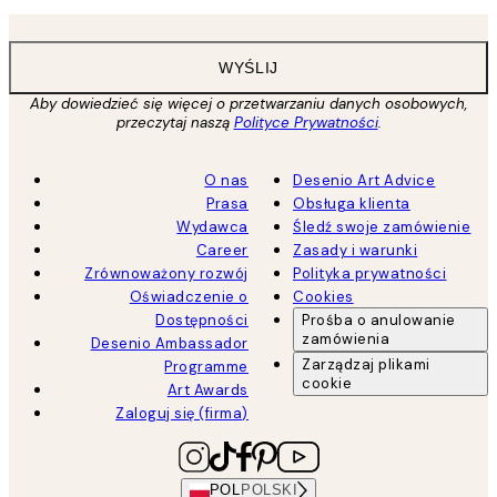
WYŚLIJ
Aby dowiedzieć się więcej o przetwarzaniu danych osobowych,
przeczytaj naszą
Polityce Prywatności
.
O nas
Desenio Art Advice
Prasa
Obsługa klienta
Wydawca
Śledź swoje zamówienie
Career
Zasady i warunki
Zrównoważony rozwój
Polityka prywatności
Oświadczenie o
Cookies
Dostępności
Prośba o anulowanie
zamówienia
Desenio Ambassador
Zarządzaj plikami
Programme
cookie
Art Awards
Zaloguj się (firma)
POL
POLSKI