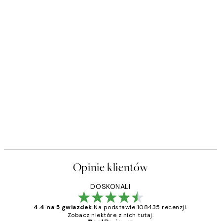
50%*
s Plakat
Sophisticated Dog Plakat
Od 26,98 zł
53,95 zł
Opinie klientów
DOSKONALI
4.4 na 5 gwiazdek
Na podstawie 108435 recenzji.
Zobacz niektóre z nich tutaj.