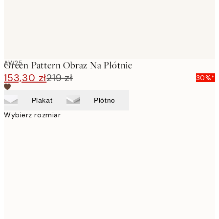
AW25
Green Pattern Obraz Na Płótnie
153,30 zł
219 zł
30%*
Plakat
Płótno
Wybierz rozmiar