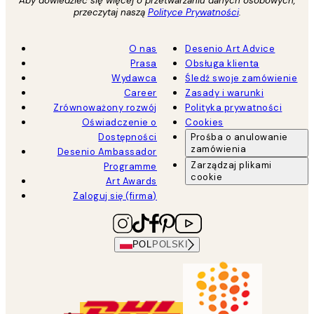
Aby dowiedzieć się więcej o przetwarzaniu danych osobowych,
przeczytaj naszą
Polityce Prywatności
.
O nas
Desenio Art Advice
Prasa
Obsługa klienta
Wydawca
Śledź swoje zamówienie
Career
Zasady i warunki
Zrównoważony rozwój
Polityka prywatności
Oświadczenie o
Cookies
Dostępności
Prośba o anulowanie
zamówienia
Desenio Ambassador
Zarządzaj plikami
Programme
cookie
Art Awards
Zaloguj się (firma)
POL
POLSKI