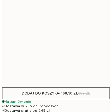
344
Brak ramki
DODAJ DO KOSZYKA
-
468,30 ZŁ
669 ZŁ
Na zamówienie
Dostawa w 2-5 dni roboczych
Dostawa gratis od 249 zł