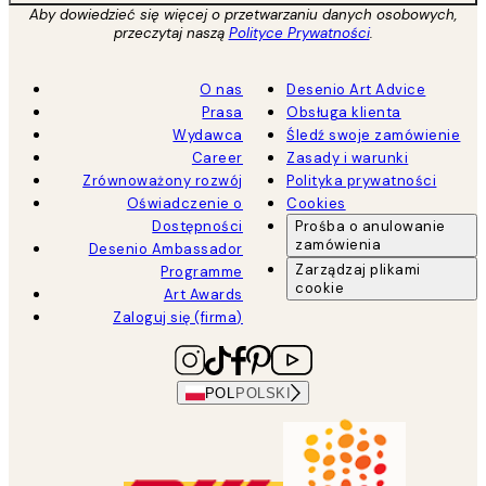
Aby dowiedzieć się więcej o przetwarzaniu danych osobowych,
przeczytaj naszą
Polityce Prywatności
.
O nas
Desenio Art Advice
Prasa
Obsługa klienta
Wydawca
Śledź swoje zamówienie
Career
Zasady i warunki
Zrównoważony rozwój
Polityka prywatności
Oświadczenie o
Cookies
Dostępności
Prośba o anulowanie
zamówienia
Desenio Ambassador
Zarządzaj plikami
Programme
cookie
Art Awards
Zaloguj się (firma)
POL
POLSKI