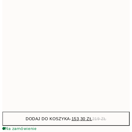
293,3
50x70 cm
41
Brak ramki
DODAJ DO KOSZYKA
-
153,30 ZŁ
219 ZŁ
Na zamówienie