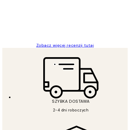
klientów
Excellent quality at a nice price
20 kwi
Magdalena B
Zobacz więcej recenzji tutaj
SZYBKA DOSTAWA
2-4 dni roboczych