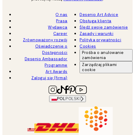
O nas
Desenio Art Advice
Prasa
Obsługa klienta
Wydawca
Śledź swoje zamówienie
Career
Zasady i warunki
Zrównoważony rozwój
Polityka prywatności
Oświadczenie o
Cookies
Dostępności
Prośba o anulowanie
zamówienia
Desenio Ambassador
Zarządzaj plikami
Programme
cookie
Art Awards
Zaloguj się (firma)
POL
POLSKI