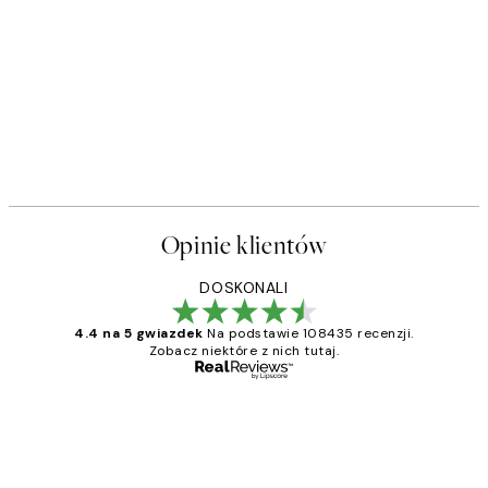
Opinie klientów
DOSKONALI
4.4 na 5 gwiazdek
Na podstawie 108435 recenzji.
Zobacz niektóre z nich tutaj.
Zweryfikowany kupujący
Opinie
klientów
Excellent quality at a nice price