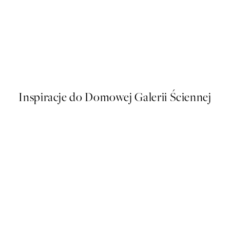
50%*
s Plakat
Sophisticated Dog Plakat
Od 26,98 zł
53,95 zł
Inspiracje do Domowej Galerii Ściennej