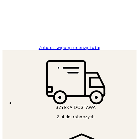
klientów
Excellent quality at a nice price
20 kwi
Magdalena B
Zobacz więcej recenzji tutaj
SZYBKA DOSTAWA
2-4 dni roboczych