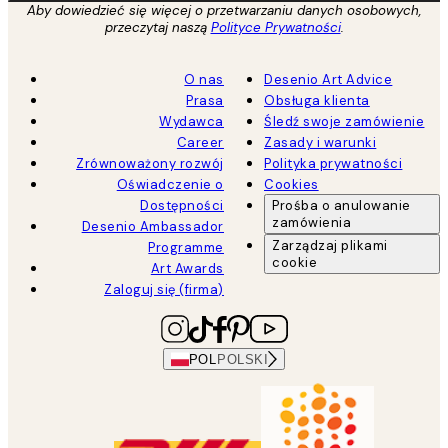
Aby dowiedzieć się więcej o przetwarzaniu danych osobowych,
przeczytaj naszą
Polityce Prywatności
.
O nas
Desenio Art Advice
Prasa
Obsługa klienta
Wydawca
Śledź swoje zamówienie
Career
Zasady i warunki
Zrównoważony rozwój
Polityka prywatności
Oświadczenie o
Cookies
Dostępności
Prośba o anulowanie
zamówienia
Desenio Ambassador
Zarządzaj plikami
Programme
cookie
Art Awards
Zaloguj się (firma)
POL
POLSKI