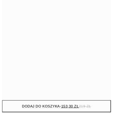
293,3
50x70 cm
41
Brak ramki
DODAJ DO KOSZYKA
-
153,30 ZŁ
219 ZŁ