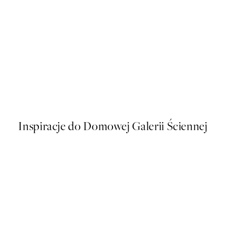
50%*
s Plakat
Sophisticated Dog Plakat
Od 26,98 zł
53,95 zł
Inspiracje do Domowej Galerii Ściennej