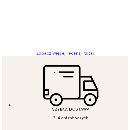
Opinie
klientów
Excellent quality at a nice price
20 kwi
Magdalena B
Zobacz więcej recenzji tutaj
SZYBKA DOSTAWA
2-4 dni roboczych