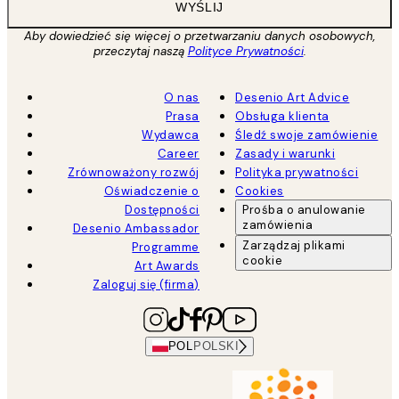
WYŚLIJ
Aby dowiedzieć się więcej o przetwarzaniu danych osobowych,
przeczytaj naszą
Polityce Prywatności
.
O nas
Desenio Art Advice
Prasa
Obsługa klienta
Wydawca
Śledź swoje zamówienie
Career
Zasady i warunki
Zrównoważony rozwój
Polityka prywatności
Oświadczenie o
Cookies
Dostępności
Prośba o anulowanie
zamówienia
Desenio Ambassador
Zarządzaj plikami
Programme
cookie
Art Awards
Zaloguj się (firma)
POL
POLSKI