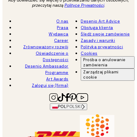
Aby dowiedzieć się więcej o przetwarzaniu danych osobowych,
przeczytaj naszą
Polityce Prywatności
.
O nas
Desenio Art Advice
Prasa
Obsługa klienta
Wydawca
Śledź swoje zamówienie
Career
Zasady i warunki
Zrównoważony rozwój
Polityka prywatności
Oświadczenie o
Cookies
Dostępności
Prośba o anulowanie
zamówienia
Desenio Ambassador
Zarządzaj plikami
Programme
cookie
Art Awards
Zaloguj się (firma)
POL
POLSKI