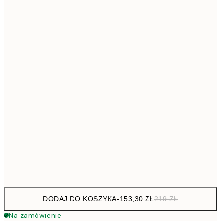
293,3
50x70 cm
41
Brak ramki
DODAJ DO KOSZYKA
-
153,30 ZŁ
219 ZŁ
Na zamówienie