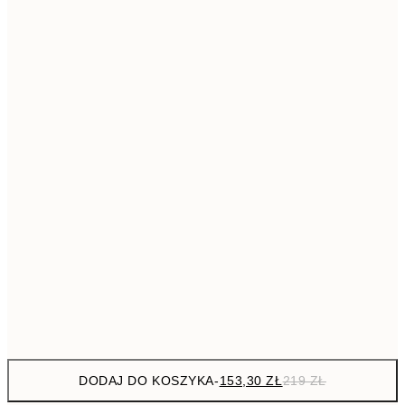
293,3
50x70 cm
41
Brak ramki
DODAJ DO KOSZYKA
-
153,30 ZŁ
219 ZŁ