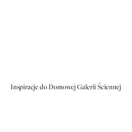
50%*
s Plakat
Sophisticated Dog Plakat
Od 26,98 zł
53,95 zł
Inspiracje do Domowej Galerii Ściennej