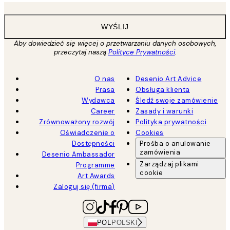
WYŚLIJ
Aby dowiedzieć się więcej o przetwarzaniu danych osobowych,
przeczytaj naszą
Polityce Prywatności
.
O nas
Desenio Art Advice
Prasa
Obsługa klienta
Wydawca
Śledź swoje zamówienie
Career
Zasady i warunki
Zrównoważony rozwój
Polityka prywatności
Oświadczenie o
Cookies
Dostępności
Prośba o anulowanie
zamówienia
Desenio Ambassador
Zarządzaj plikami
Programme
cookie
Art Awards
Zaloguj się (firma)
POL
POLSKI