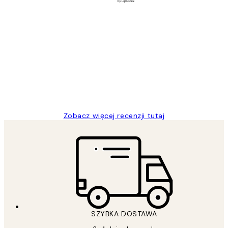
Zweryfikowany kupujący
Opinie
klientów
Excellent quality at a nice price
20 kwi
Magdalena B
Zobacz więcej recenzji tutaj
SZYBKA DOSTAWA