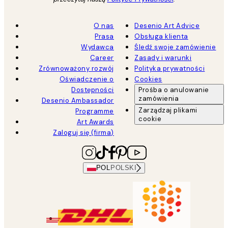
O nas
Desenio Art Advice
Prasa
Obsługa klienta
Wydawca
Śledź swoje zamówienie
Career
Zasady i warunki
Zrównoważony rozwój
Polityka prywatności
Oświadczenie o
Cookies
Dostępności
Prośba o anulowanie
zamówienia
Desenio Ambassador
Zarządzaj plikami
Programme
cookie
Art Awards
Zaloguj się (firma)
POL
POLSKI