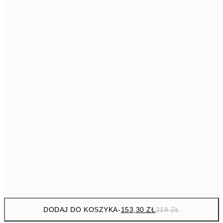
293,3
50x70 cm
41
Brak ramki
DODAJ DO KOSZYKA
-
153,30 ZŁ
219 ZŁ