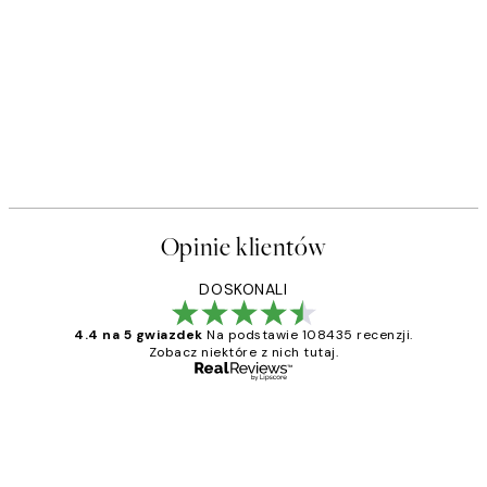
Opinie klientów
DOSKONALI
4.4 na 5 gwiazdek
Na podstawie 108435 recenzji.
Zobacz niektóre z nich tutaj.
Zweryfikowany kupujący
Opinie
klientów
Excellent quality at a nice price