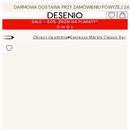
Skip
to
main
SALE - 50% ZNIŻKI NA PLAKATY*
content.
0 m
0 s
Ważny
do:
▸
▸
Obrazy na płótnie
Espresso Martini Classic Reci
2026-
08-
10
Product