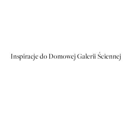
50%*
Traces of Light No2 Plakat
Od 32,23 zł
64,45 zł
Inspiracje do Domowej Galerii Ściennej