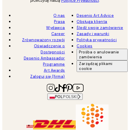
przeczytaj naszą
Polityce Prywatności
.
O nas
Desenio Art Advice
Prasa
Obsługa klienta
Wydawca
Śledź swoje zamówienie
Career
Zasady i warunki
Zrównoważony rozwój
Polityka prywatności
Oświadczenie o
Cookies
Dostępności
Prośba o anulowanie
zamówienia
Desenio Ambassador
Zarządzaj plikami
Programme
cookie
Art Awards
Zaloguj się (firma)
POL
POLSKI