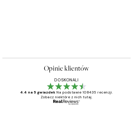
Opinie klientów
DOSKONALI
4.4 na 5 gwiazdek
Na podstawie 108435 recenzji.
Zobacz niektóre z nich tutaj.
Zweryfikowany kupujący
Opinie
klientów
Excellent quality at a nice price