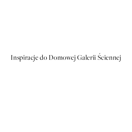
50%*
s Plakat
Sophisticated Dog Plakat
Od 26,98 zł
53,95 zł
Inspiracje do Domowej Galerii Ściennej