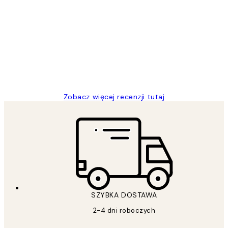
Opinie
klientów
Excellent quality at a nice price
20 kwi
Magdalena B
Zobacz więcej recenzji tutaj
SZYBKA DOSTAWA
2-4 dni roboczych