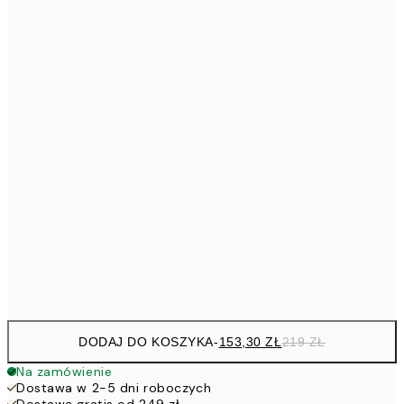
41
Brak ramki
DODAJ DO KOSZYKA
-
153,30 ZŁ
219 ZŁ
Na zamówienie
Dostawa w 2-5 dni roboczych
Dostawa gratis od 249 zł