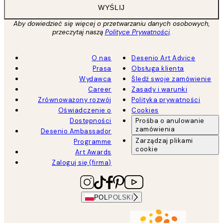
WYŚLIJ
Aby dowiedzieć się więcej o przetwarzaniu danych osobowych,
przeczytaj naszą
Polityce Prywatności
.
O nas
Desenio Art Advice
Prasa
Obsługa klienta
Wydawca
Śledź swoje zamówienie
Career
Zasady i warunki
Zrównoważony rozwój
Polityka prywatności
Oświadczenie o
Cookies
Dostępności
Prośba o anulowanie
zamówienia
Desenio Ambassador
Zarządzaj plikami
Programme
cookie
Art Awards
Zaloguj się (firma)
POL
POLSKI