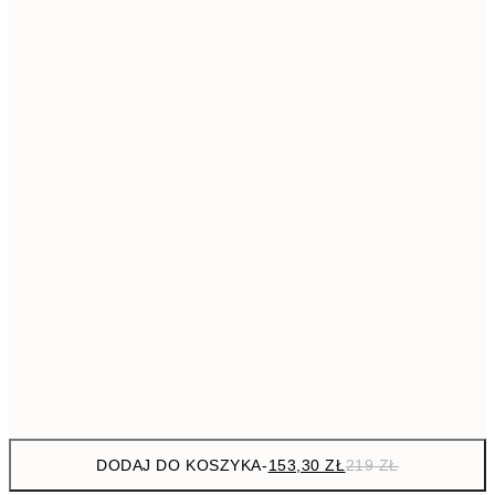
293,3
50x70 cm
41
Brak ramki
DODAJ DO KOSZYKA
-
153,30 ZŁ
219 ZŁ