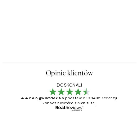
Opinie klientów
DOSKONALI
4.4 na 5 gwiazdek
Na podstawie 108435 recenzji.
Zobacz niektóre z nich tutaj.
Zweryfikowany kupujący
Opinie
klientów
Excellent quality at a nice price