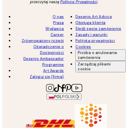
przeczytaj naszą
Polityce Prywatności
.
O nas
Desenio Art Advice
Prasa
Obsługa klienta
Wydawca
Śledź swoje zamówienie
Career
Zasady i warunki
Zrównoważony rozwój
Polityka prywatności
Oświadczenie o
Cookies
Dostępności
Prośba o anulowanie
zamówienia
Desenio Ambassador
Zarządzaj plikami
Programme
cookie
Art Awards
Zaloguj się (firma)
POL
POLSKI