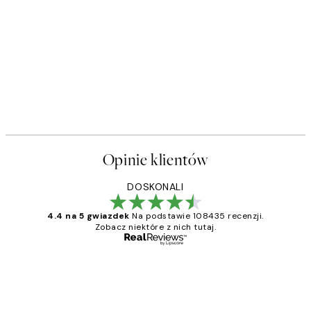
Opinie klientów
DOSKONALI
4.4 na 5 gwiazdek
Na podstawie 108435 recenzji.
Zobacz niektóre z nich tutaj.
Zweryfikowany kupujący
Opinie
klientów
Excellent quality at a nice price