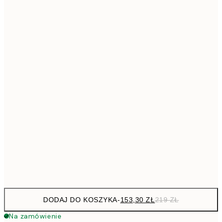
293,3
50x70 cm
41
Brak ramki
DODAJ DO KOSZYKA
-
153,30 ZŁ
219 ZŁ
Na zamówienie