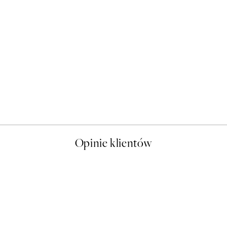
50%*
Sophisticated Dog Plakat
Od 26,98 zł
53,95 zł
Opinie klientów
t a nice price