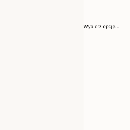
Wybierz opcję...
30x40 cm
50x70 cm