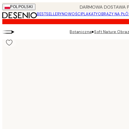
Skip
DARMOWA DOSTAWA PRZ
POL
POLSKI
to
BESTSELLERY
NOWOŚCI
PLAKATY
OBRAZY NA PŁÓ
main
content.
▸
▸
Botaniczna
Soft Nature Obraz