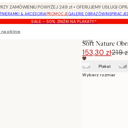
Y ZAMÓWIENIU POWYŻEJ 249 zł • OFERUJEMY USŁUGI OPR
TNIE
RAMKI & AKCESORIA
PROMOCJE
GALERIE OBRAZÓW
INSPIRACJE
SALE - 50% ZNIŻKI NA PLAKATY*
 na płótnie
AW25
Soft Nature Obr
153,30 zł
219 z
Plakat
Wybierz rozmiar