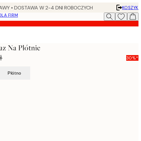
AWY • DOSTAWA W 2-4 DNI ROBOCZYCH
KOSZYK
DLA FIRM
az Na Płótnie
ł
30%*
Płótno