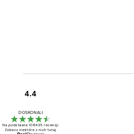
4.4
Opinie
klientów
Excellent quality a
DOSKONALI
Na podstawie 108435 recenzji.
Zobacz niektóre z nich tutaj.