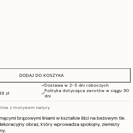
419 zł
559,30 zł
799 zł
1609,30 zł
2299 zł
Brak ramki
DODAJ DO KOSZYKA
Dostawa w 2-5 dni roboczych
Polityka dotycząca zwrotów w ciągu 90
49 zł
dni
łótnie z motywem natury
ynącymi brązowymi liniami w kształcie liści na beżowym tle.
 dekoracyjny obraz, który wprowadza spokojny, ziemisty
ny.