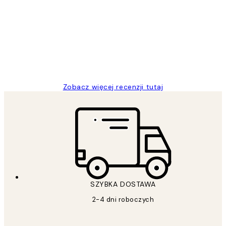
klientów
Excellent quality at a nice price
20 kwi
Magdalena B
Zobacz więcej recenzji tutaj
SZYBKA DOSTAWA
2-4 dni roboczych