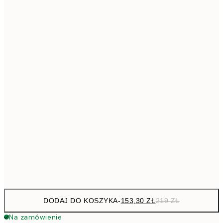
293,3
50x70 cm
41
Brak ramki
DODAJ DO KOSZYKA
-
153,30 ZŁ
219 ZŁ
Na zamówienie