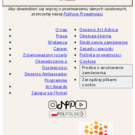
Aby dowiedzieć się więcej o przetwarzaniu danych osobowych,
przeczytaj naszą
Polityce Prywatności
.
O nas
Desenio Art Advice
Prasa
Obsługa klienta
Wydawca
Śledź swoje zamówienie
Career
Zasady i warunki
Zrównoważony rozwój
Polityka prywatności
Oświadczenie o
Cookies
Dostępności
Prośba o anulowanie
zamówienia
Desenio Ambassador
Zarządzaj plikami
Programme
cookie
Art Awards
Zaloguj się (firma)
POL
POLSKI