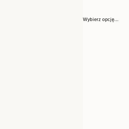
Wybierz opcję...
30x40 cm
50x70 cm