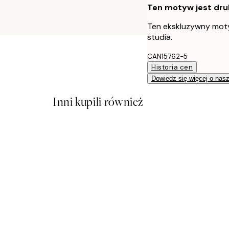
Ten motyw jest druk
Ten ekskluzywny moty
studia.
CAN15762-5
Historia cen
Dowiedz się więcej o nas
Inni kupili również