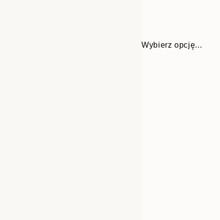
Wybierz opcję...
30x40 cm
50x70 cm