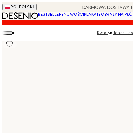
Skip
DARMOWA DOSTAWA PRZ
POL
POLSKI
to
BESTSELLERY
NOWOŚCI
PLAKATY
OBRAZY NA PŁÓ
main
content.
▸
▸
Kwiaty
Jonas Loo