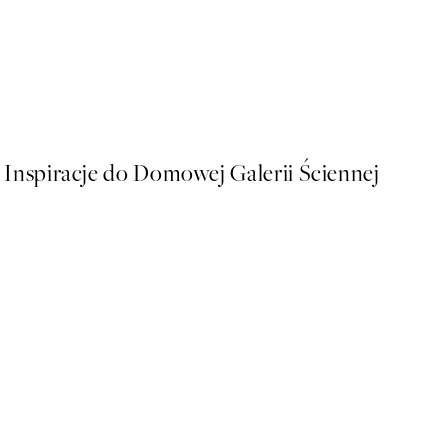
50%*
Sophisticated Dog Plakat
Od 26,98 zł
53,95 zł
Inspiracje do Domowej Galerii Ściennej