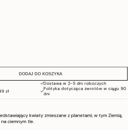
419 zł
Brak ramki
DODAJ DO KOSZYKA
Dostawa w 2-5 dni roboczych
Polityka dotycząca zwrotów w ciągu 90
49 zł
dni
edstawiający kwiaty zmieszane z planetami, w tym Ziemią,
 na ciemnym tle.