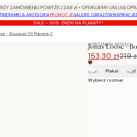
Y ZAMÓWIENIU POWYŻEJ 249 zł • OFERUJEMY USŁUGI OPR
TNIE
RAMKI & AKCESORIA
PROMOCJE
GALERIE OBRAZÓW
INSPIRACJE
SALE - 50% ZNIŻKI NA PLAKATY*
se - Bouquet Of Planets Obraz na płótnie
WYRÓŻNIENI ARTYŚCI
Jonas Loose - B
153,30 zł
219 z
Plakat
Wybierz rozmiar