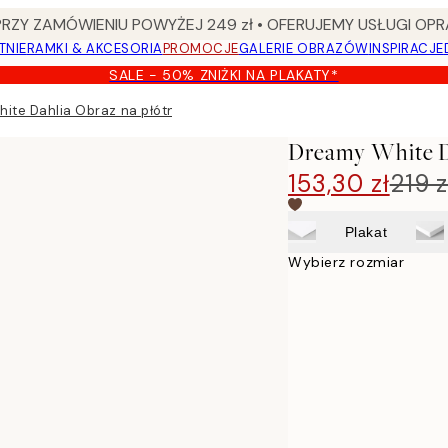
Y ZAMÓWIENIU POWYŻEJ 249 zł • OFERUJEMY USŁUGI OPR
TNIE
RAMKI & AKCESORIA
PROMOCJE
GALERIE OBRAZÓW
INSPIRACJE
SALE - 50% ZNIŻKI NA PLAKATY*
ite Dahlia Obraz na płótnie
Dreamy White D
153,30 zł
219 z
Plakat
Wybierz rozmiar