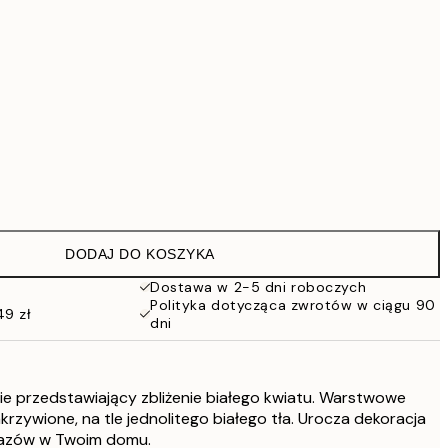
419 zł
Brak ramki
DODAJ DO KOSZYKA
Dostawa w 2-5 dni roboczych
Polityka dotycząca zwrotów w ciągu 90
49 zł
dni
ie przedstawiający zbliżenie białego kwiatu. Warstwowe
zakrzywione, na tle jednolitego białego tła. Urocza dekoracja
brazów w Twoim domu.