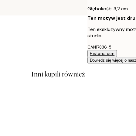
Głębokość: 3,2 cm
Ten motyw jest druk
Ten ekskluzywny moty
studia.
CAN17836-5
Historia cen
Dowiedz się więcej o nas
Inni kupili również