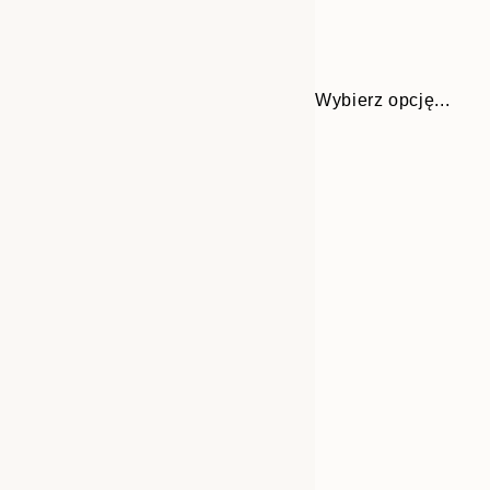
Wybierz opcję...
30x40 cm
50x70 cm