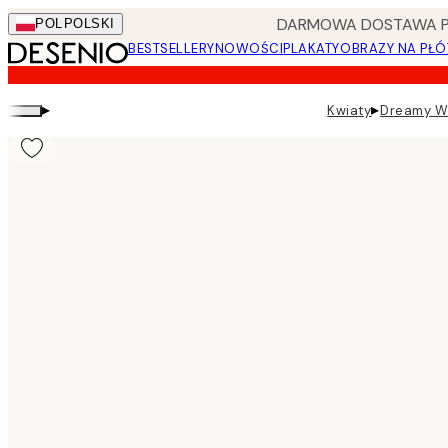
Skip
DARMOWA DOSTAWA PRZ
POL
POLSKI
to
BESTSELLERY
NOWOŚCI
PLAKATY
OBRAZY NA PŁÓ
main
content.
▸
▸
Kwiaty
Dreamy Wh