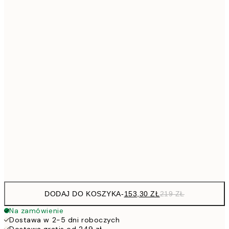
41
Brak ramki
DODAJ DO KOSZYKA
-
153,30 ZŁ
219 ZŁ
Na zamówienie
Dostawa w 2-5 dni roboczych
Dostawa gratis od 249 zł