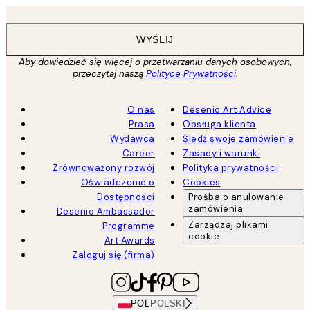
WYŚLIJ
Aby dowiedzieć się więcej o przetwarzaniu danych osobowych,
przeczytaj naszą
Polityce Prywatności
.
O nas
Desenio Art Advice
Prasa
Obsługa klienta
Wydawca
Śledź swoje zamówienie
Career
Zasady i warunki
Zrównoważony rozwój
Polityka prywatności
Oświadczenie o
Cookies
Dostępności
Prośba o anulowanie
zamówienia
Desenio Ambassador
Zarządzaj plikami
Programme
cookie
Art Awards
Zaloguj się (firma)
POL
POLSKI