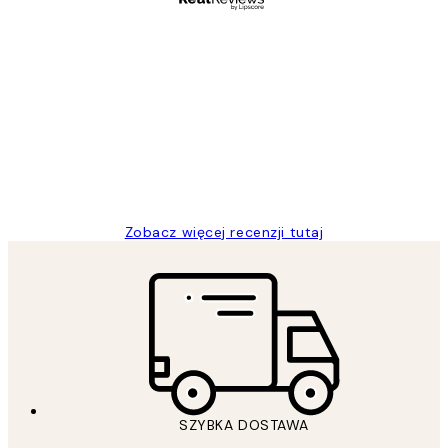
Zweryfikowany kupujący
Opinie
klientów
Excellent quality at a nice price
20 kwi
Magdalena B
Zobacz więcej recenzji tutaj
SZYBKA DOSTAWA