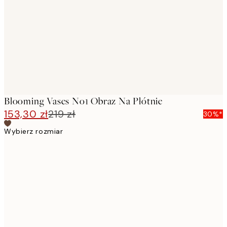
images
Blooming Vases No1 Obraz Na Płótnie
153,30 zł
219 zł
30%*
Wybierz rozmiar