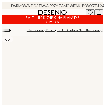
Skip
to
main
SALE - 50% ZNIŻKI NA PLAKATY*
content.
0 m
0 s
Ważny
do:
▸
▸
Obrazy na płótnie
Berlin Arches No1 Obraz na płó
2026-
08-
09
Product