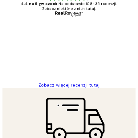
4.4 na 5 gwiazdek
Na podstawie 108435 recenzji.
Zobacz niektóre z nich tutaj.
Zweryfikowany kupujący
Opinie
klientów
Excellent quality at a nice price
20 kwi
Magdalena B
Zobacz więcej recenzji tutaj