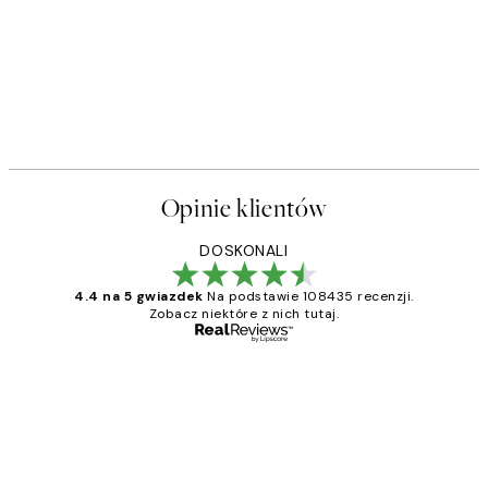
Opinie klientów
DOSKONALI
4.4 na 5 gwiazdek
Na podstawie 108435 recenzji.
Zobacz niektóre z nich tutaj.
Zweryfikowany kupujący
Opinie
klientów
Excellent quality at a nice price