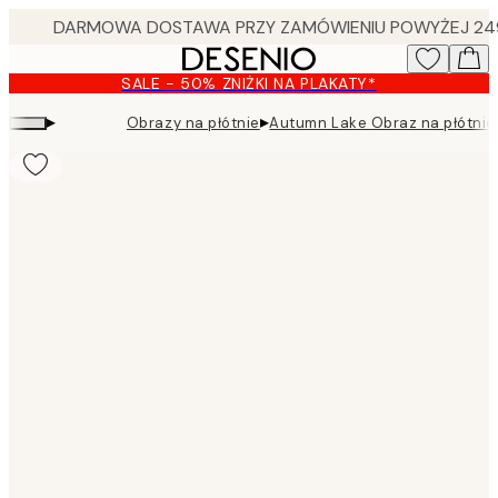
Skip
to
main
SALE - 50% ZNIŻKI NA PLAKATY*
content.
▸
▸
Obrazy na płótnie
Autumn Lake Obraz na płótnie
Product
images