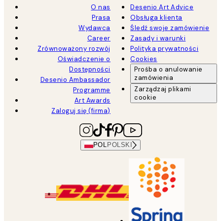
O nas
Desenio Art Advice
Prasa
Obsługa klienta
Wydawca
Śledź swoje zamówienie
Career
Zasady i warunki
Zrównoważony rozwój
Polityka prywatności
Oświadczenie o
Cookies
Dostępności
Prośba o anulowanie
zamówienia
Desenio Ambassador
Zarządzaj plikami
Programme
cookie
Art Awards
Zaloguj się (firma)
POL
POLSKI