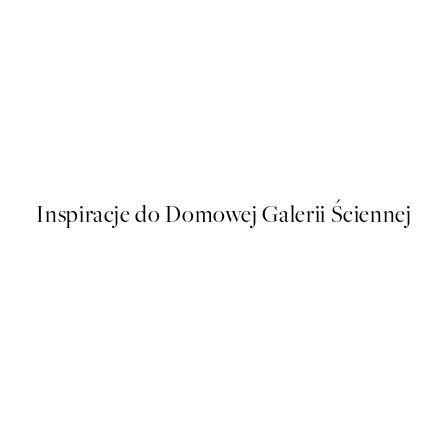
50%*
Traces of Light No2 Plakat
Od 32,23 zł
64,45 zł
Inspiracje do Domowej Galerii Ściennej