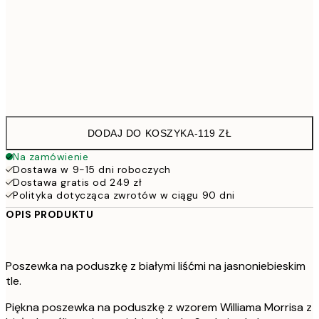
40 x 40 cm z wypełnieniem
13
50 x 50 cm z wypełnieniem
18
60 x 60 cm z wypełnieniem
23
DODAJ DO KOSZYKA
-
119 ZŁ
Na zamówienie
Dostawa w 9-15 dni roboczych
Dostawa gratis od 249 zł
Polityka dotycząca zwrotów w ciągu 90 dni
OPIS PRODUKTU
Poszewka na poduszkę z białymi liśćmi na jasnoniebieskim
tle.
Piękna poszewka na poduszkę z wzorem Williama Morrisa z