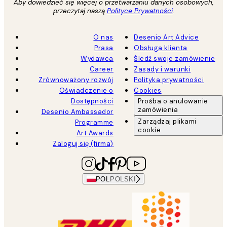
Aby dowiedzieć się więcej o przetwarzaniu danych osobowych,
przeczytaj naszą
Polityce Prywatności
.
O nas
Desenio Art Advice
Prasa
Obsługa klienta
Wydawca
Śledź swoje zamówienie
Career
Zasady i warunki
Zrównoważony rozwój
Polityka prywatności
Oświadczenie o
Cookies
Dostępności
Prośba o anulowanie
zamówienia
Desenio Ambassador
Zarządzaj plikami
Programme
cookie
Art Awards
Zaloguj się (firma)
POL
POLSKI