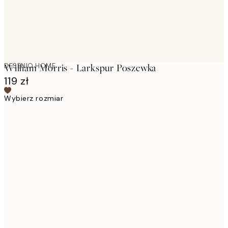
DESENIO HOME
William Morris - Larkspur Poszewka
119 zł
Wybierz rozmiar