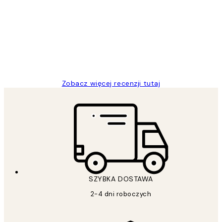
klientów
Excellent quality at a nice price
20 kwi
Magdalena B
Zobacz więcej recenzji tutaj
SZYBKA DOSTAWA
2-4 dni roboczych