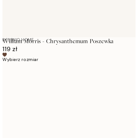
DESENIO HOME
William Morris - Chrysanthemum Poszewka
119 zł
Wybierz rozmiar