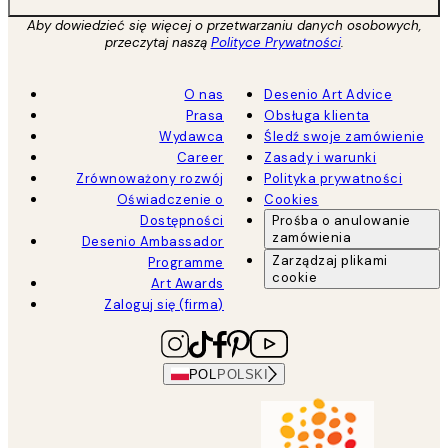
Aby dowiedzieć się więcej o przetwarzaniu danych osobowych,
przeczytaj naszą
Polityce Prywatności
.
O nas
Desenio Art Advice
Prasa
Obsługa klienta
Wydawca
Śledź swoje zamówienie
Career
Zasady i warunki
Zrównoważony rozwój
Polityka prywatności
Oświadczenie o
Cookies
Dostępności
Prośba o anulowanie
zamówienia
Desenio Ambassador
Zarządzaj plikami
Programme
cookie
Art Awards
Zaloguj się (firma)
POL
POLSKI