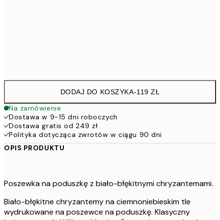
40 x 40 cm z wypełnieniem
13
50 x 50 cm z wypełnieniem
18
60 x 60 cm z wypełnieniem
23
DODAJ DO KOSZYKA
-
119 ZŁ
Na zamówienie
Dostawa w 9-15 dni roboczych
Dostawa gratis od 249 zł
Polityka dotycząca zwrotów w ciągu 90 dni
OPIS PRODUKTU
Poszewka na poduszkę z biało-błękitnymi chryzantemami.
Biało-błękitne chryzantemy na ciemnoniebieskim tle
wydrukowane na poszewce na poduszkę. Klasyczny