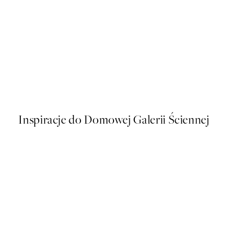
50%*
s Plakat
Soft Couple Plakat
Od 32,23 zł
64,45 zł
Inspiracje do Domowej Galerii Ściennej