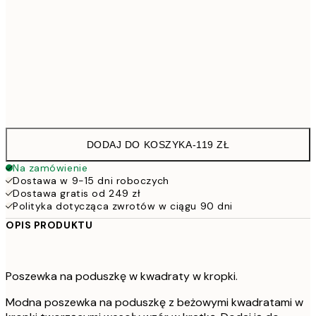
40 x 40 cm z wypełnieniem
13
50 x 50 cm z wypełnieniem
18
60 x 60 cm z wypełnieniem
23
DODAJ DO KOSZYKA
-
119 ZŁ
Na zamówienie
Dostawa w 9-15 dni roboczych
Dostawa gratis od 249 zł
Polityka dotycząca zwrotów w ciągu 90 dni
OPIS PRODUKTU
Poszewka na poduszkę w kwadraty w kropki.
Modna poszewka na poduszkę z beżowymi kwadratami w