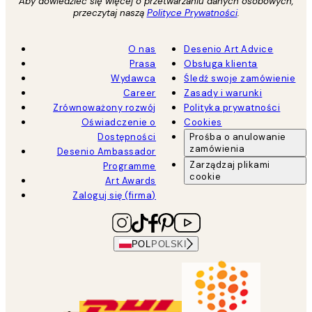
Aby dowiedzieć się więcej o przetwarzaniu danych osobowych,
przeczytaj naszą
Polityce Prywatności
.
O nas
Desenio Art Advice
Prasa
Obsługa klienta
Wydawca
Śledź swoje zamówienie
Career
Zasady i warunki
Zrównoważony rozwój
Polityka prywatności
Oświadczenie o
Cookies
Dostępności
Prośba o anulowanie
zamówienia
Desenio Ambassador
Zarządzaj plikami
Programme
cookie
Art Awards
Zaloguj się (firma)
POL
POLSKI