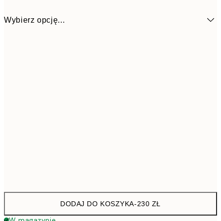
Wybierz opcję...
53x37,5 cm
23
DODAJ DO KOSZYKA
-
230 ZŁ
W magazynie