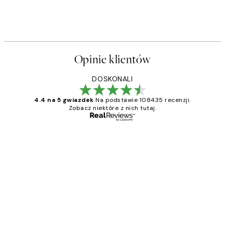
Opinie klientów
DOSKONALI
4.4 na 5 gwiazdek
Na podstawie 108435 recenzji.
Zobacz niektóre z nich tutaj.
Zweryfikowany kupujący
Opinie
klientów
Excellent quality at a nice price
20 kwi
Magdalena B