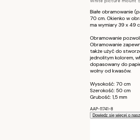
White picture mount
40x50 cm
Białe obramowanie (p
50x70 cm
70 cm. Okienko w obr
ma wymiary 39 x 49 c
50x70 cm
Obramowanie pozwoli 
Obramowanie zapewni
70x100 cm
także użyć do stworze
jednolitym kolorem, wł
dopasowany do papier
wolny od kwasów.
Wysokość: 70 cm
Szerokość: 50 cm
Grubość: 1,5 mm
AAP-11741-8
Dowiedz się więcej o nas