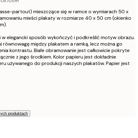
 50x70cm
2
asse-partout) mieszczące się w ramce o wymiarach 50 x
4
amowaniu mieści plakaty w rozmiarze 40 x 50 cm (okienko
m).
4
w elegancki sposób wykończyć i podkreślić motyw obrazu.
 równowagę między plakatem a ramką, lecz można go
7
nia kontrastu. Białe obramowanie jest całkowicie pokryte
ącznie z jego środkiem. Kolor papieru jest dokładnie
u używanego do produkcji naszych plakatów. Papier jest
zych produktach