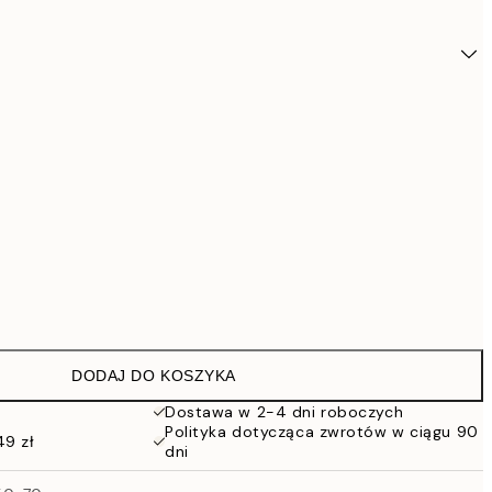
DODAJ DO KOSZYKA
2
Dostawa w 2-4 dni roboczych
Polityka dotycząca zwrotów w ciągu 90
49 zł
2
dni