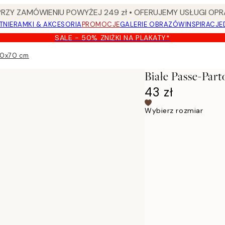
Y ZAMÓWIENIU POWYŻEJ 249 zł • OFERUJEMY USŁUGI OPR
TNIE
RAMKI & AKCESORIA
PROMOCJE
GALERIE OBRAZÓW
INSPIRACJE
SALE - 50% ZNIŻKI NA PLAKATY*
 50x70 cm
Białe Passe-Par
43 zł
Wybierz rozmiar