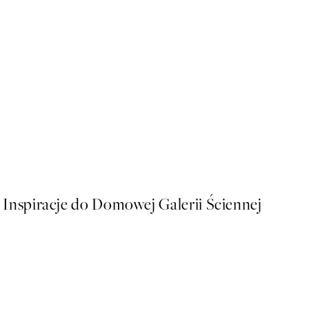
50%*
Soft Couple Plakat
Od 32,23 zł
64,45 zł
Inspiracje do Domowej Galerii Ściennej