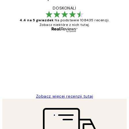
DOSKONALI
4.4 na 5 gwiazdek
Na podstawie 108435 recenzji.
Zobacz niektóre z nich tutaj.
Zweryfikowany kupujący
Opinie
klientów
Excellent quality at a nice price
20 kwi
Magdalena B
Zobacz więcej recenzji tutaj