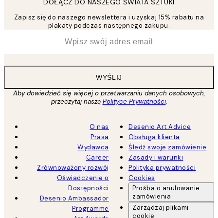
DOŁĄCZ DO NASZEGO ŚWIATA SZTUKI
Zapisz się do naszego newslettera i uzyskaj 15% rabatu na
plakaty podczas następnego zakupu.
*
Email
WYŚLIJ
Aby dowiedzieć się więcej o przetwarzaniu danych osobowych,
przeczytaj naszą
Polityce Prywatności
.
O nas
Desenio Art Advice
Prasa
Obsługa klienta
Wydawca
Śledź swoje zamówienie
Career
Zasady i warunki
Zrównoważony rozwój
Polityka prywatności
Oświadczenie o
Cookies
Dostępności
Prośba o anulowanie
zamówienia
Desenio Ambassador
Zarządzaj plikami
Programme
cookie