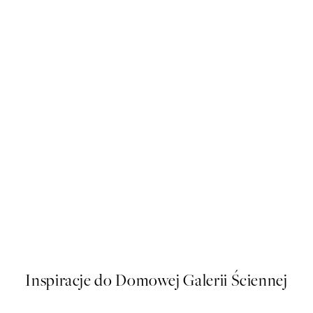
50%*
Creamy Obsession Plakat
Od 43 zł
86 zł
Inspiracje do Domowej Galerii Ściennej