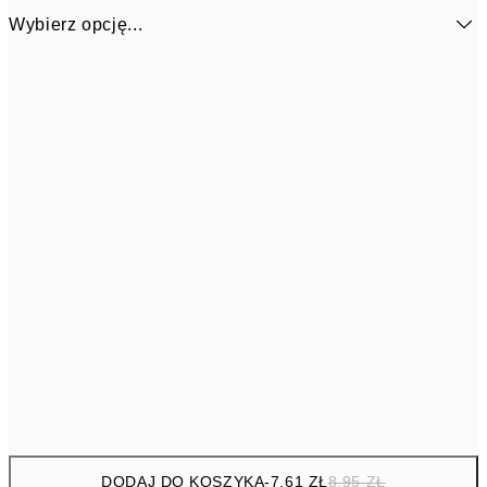
Wybierz opcję...
7,6
Mały
8,
11,0
Średni
DODAJ DO KOSZYKA
-
7,61 ZŁ
8,95 ZŁ