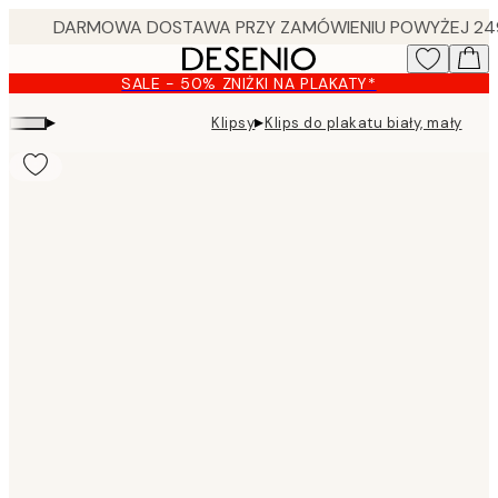
Skip
to
main
SALE - 50% ZNIŻKI NA PLAKATY*
content.
▸
▸
Klipsy
Klips do plakatu biały, mały
Product
images