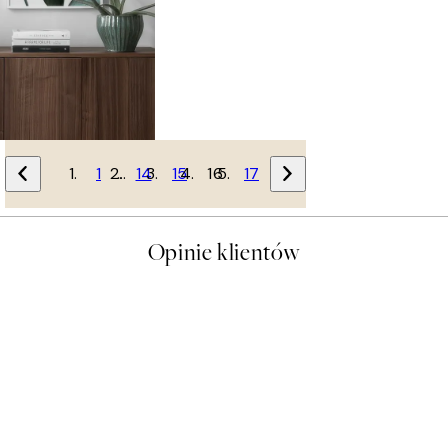
1
…
14
15
16
17
Opinie klientów
t a nice price