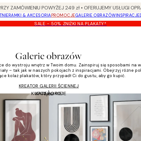
Y ZAMÓWIENIU POWYŻEJ 249 zł • OFERUJEMY USŁUGI OPR
TNIE
RAMKI & AKCESORIA
PROMOCJE
GALERIE OBRAZÓW
INSPIRACJE
SALE - 50% ZNIŻKI NA PLAKATY*
Galerie obrazów
ące do wystroju wnętrz w Twoim domu. Zainspiruj się sposobami na
ały – tak jak w naszych pokojach z inspiracjami. Obejrzyj różne pok
ce kolaż plakatów, który przypadł Ci do gustu, aby go kupić.
KREATOR GALERII ŚCIENNEJ
KUPUJ POKOJE
KATEGORIE
Tytuł