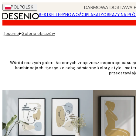
Skip
DARMOWA DOSTAWA PRZ
POL
POLSKI
to
BESTSELLERY
NOWOŚCI
PLAKATY
OBRAZY NA PŁÓ
main
content.
▸
Desenio
Galerie obrazów
Wśród naszych galerii ściennych znajdziesz inspiracje pasuj
kombinacjach, łącząc ze sobą odmienne kolory, style i materi
przedstawiają