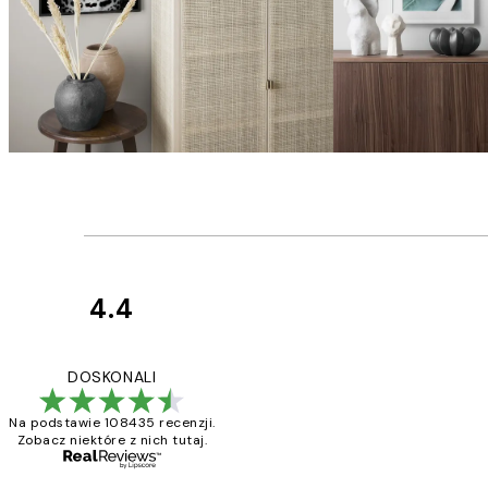
4.4
Opinie
klientów
Excellent quality a
DOSKONALI
Na podstawie 108435 recenzji.
Zobacz niektóre z nich tutaj.
20 kwi
Magdalena B