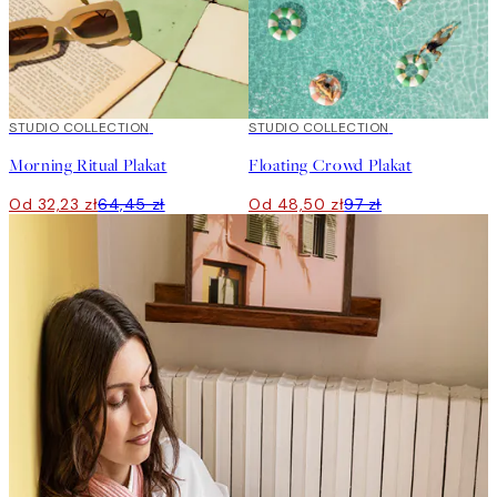
50%*
STUDIO COLLECTION
50%*
STUDIO COLLECTION
Morning Ritual Plakat
Floating Crowd Plakat
Od 32,23 zł
64,45 zł
Od 48,50 zł
97 zł