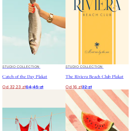
50%*
STUDIO COLLECTION
50%*
STUDIO COLLECTION
Catch of the Day Plakat
The Riviera Beach Club Plakat
Od 32,23 zł
64,45 zł
Od 16 zł
32 zł