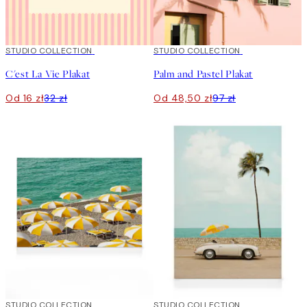
50%*
STUDIO COLLECTION
50%*
STUDIO COLLECTION
C'est La Vie Plakat
Palm and Pastel Plakat
Od 16 zł
32 zł
Od 48,50 zł
97 zł
30%*
STUDIO COLLECTION
30%*
STUDIO COLLECTION