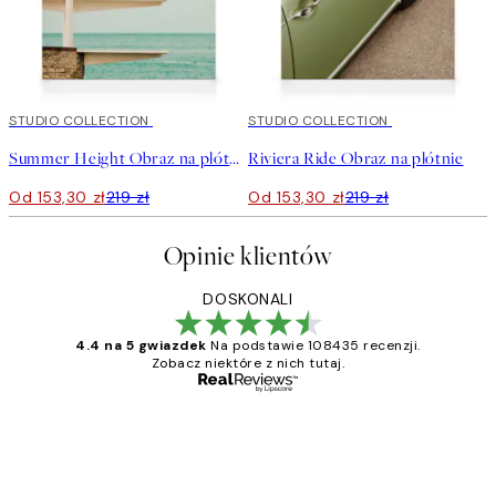
30%*
STUDIO COLLECTION
30%*
STUDIO COLLECTION
Summer Height Obraz na płótnie
Riviera Ride Obraz na płótnie
Od 153,30 zł
219 zł
Od 153,30 zł
219 zł
Opinie klientów
DOSKONALI
4.4 na 5 gwiazdek
Na podstawie 108435 recenzji.
Zobacz niektóre z nich tutaj.
Zweryfikowany kupujący
Opinie
klientów
Excellent quality at a nice price