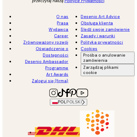
przeczytaj naszą
Polityce Prywatności
.
O nas
Desenio Art Advice
Prasa
Obsługa klienta
Wydawca
Śledź swoje zamówienie
Career
Zasady i warunki
Zrównoważony rozwój
Polityka prywatności
Oświadczenie o
Cookies
Dostępności
Prośba o anulowanie
zamówienia
Desenio Ambassador
Zarządzaj plikami
Programme
cookie
Art Awards
Zaloguj się (firma)
POL
POLSKI