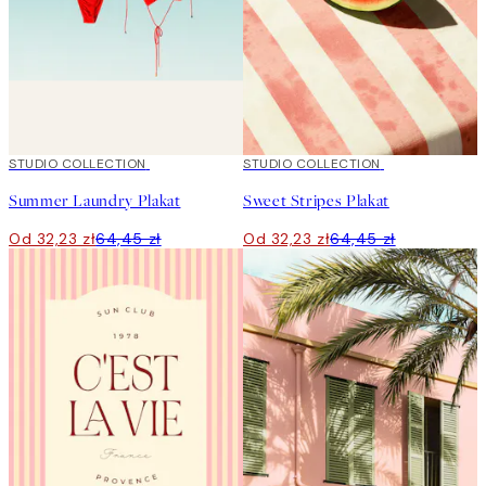
50%*
STUDIO COLLECTION
50%*
STUDIO COLLECTION
Summer Laundry Plakat
Sweet Stripes Plakat
Od 32,23 zł
64,45 zł
Od 32,23 zł
64,45 zł