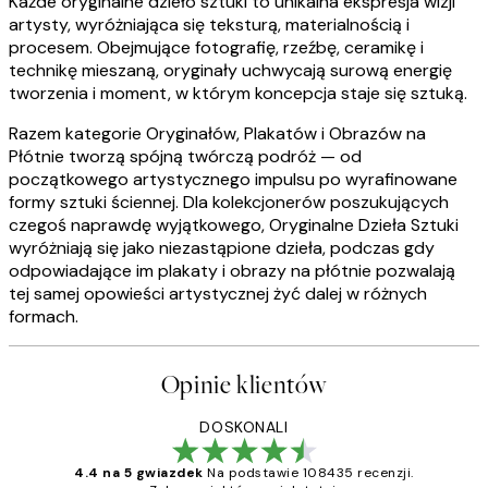
Każde oryginalne dzieło sztuki to unikalna ekspresja wizji
artysty, wyróżniająca się teksturą, materialnością i
procesem. Obejmujące fotografię, rzeźbę, ceramikę i
technikę mieszaną, oryginały uchwycają surową energię
tworzenia i moment, w którym koncepcja staje się sztuką.
Razem kategorie Oryginałów, Plakatów i Obrazów na
Płótnie tworzą spójną twórczą podróż — od
początkowego artystycznego impulsu po wyrafinowane
formy sztuki ściennej. Dla kolekcjonerów poszukujących
czegoś naprawdę wyjątkowego, Oryginalne Dzieła Sztuki
wyróżniają się jako niezastąpione dzieła, podczas gdy
odpowiadające im plakaty i obrazy na płótnie pozwalają
tej samej opowieści artystycznej żyć dalej w różnych
formach.
Opinie klientów
DOSKONALI
4.4 na 5 gwiazdek
Na podstawie 108435 recenzji.