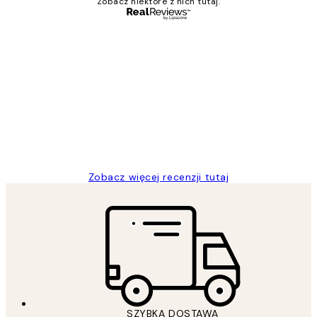
Zobacz niektóre z nich tutaj.
Zweryfikowany kupujący
Opinie
klientów
Excellent quality at a nice price
20 kwi
Magdalena B
Zobacz więcej recenzji tutaj
SZYBKA DOSTAWA