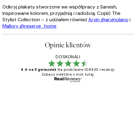
Odkryj plakaty stworzone we współpracy z Sareish,
inspirowane kolorem, przyjaźnią i radością. Część The
Stylist Collection – z udziałem również
Arvin @arvinolano
i
Mallory @reserve_home
Opinie klientów
DOSKONALI
4.4 na 5 gwiazdek
Na podstawie 108435 recenzji.
Zobacz niektóre z nich tutaj.
Zweryfikowany kupujący
Opinie
klientów
Excellent quality at a nice price
20 kwi
Magdalena B