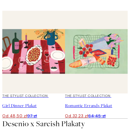
Zapętlanie jest włączone
50%*
THE STYLIST COLLECTION
50%*
THE STYLIST COLLECTION
Girl Dinner Plakat
Romantic Errands Plakat
Od 48,50 zł
97 zł
Od 32,23 zł
64,45 zł
Desenio x Sareish Plakaty