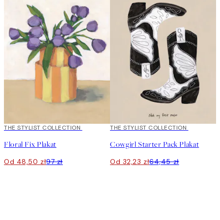
50%*
THE STYLIST COLLECTION
50%*
THE STYLIST COLLECTION
Floral Fix Plakat
Cowgirl Starter Pack Plakat
Od 48,50 zł
97 zł
Od 32,23 zł
64,45 zł