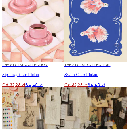
50%*
THE STYLIST COLLECTION
50%*
THE STYLIST COLLECTION
Sip Together Plakat
Swim Club Plakat
Od 32,23 zł
64,45 zł
Od 32,23 zł
64,45 zł