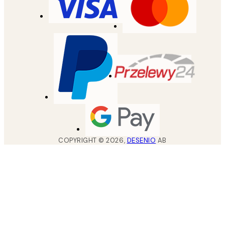
COPYRIGHT ©
2026
,
DESENIO
AB