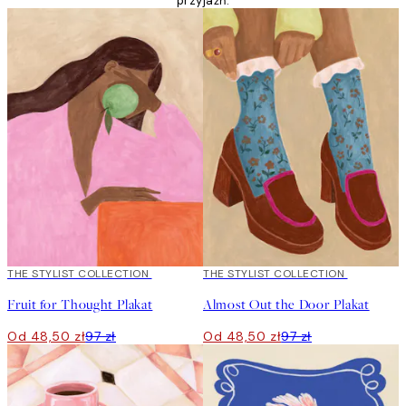
przyjaźń.
50%*
THE STYLIST COLLECTION
50%*
THE STYLIST COLLECTION
Fruit for Thought Plakat
Almost Out the Door Plakat
Od 48,50 zł
97 zł
Od 48,50 zł
97 zł