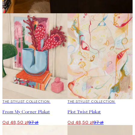
50%*
THE STYLIST COLLECTION
50%*
THE STYLIST COLLECTION
From My Corner Plakat
Plot Twist Plakat
Od 48,50 zł
97 zł
Od 48,50 zł
97 zł