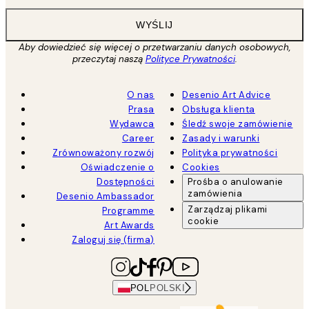
WYŚLIJ
Aby dowiedzieć się więcej o przetwarzaniu danych osobowych,
przeczytaj naszą
Polityce Prywatności
.
O nas
Desenio Art Advice
Prasa
Obsługa klienta
Wydawca
Śledź swoje zamówienie
Career
Zasady i warunki
Zrównoważony rozwój
Polityka prywatności
Oświadczenie o
Cookies
Dostępności
Prośba o anulowanie
zamówienia
Desenio Ambassador
Zarządzaj plikami
Programme
cookie
Art Awards
Zaloguj się (firma)
POL
POLSKI