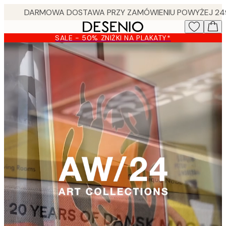
Skip
to
main
SALE - 50% ZNIŻKI NA PLAKATY*
content.