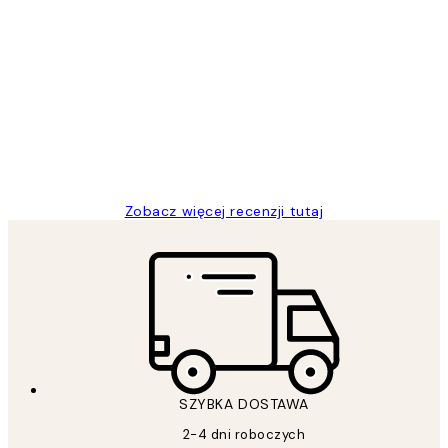
Zweryfikowany kupujący
Opinie
klientów
Excellent quality at a nice price
20 kwi
Magdalena B
Zobacz więcej recenzji tutaj
SZYBKA DOSTAWA
2-4 dni roboczych