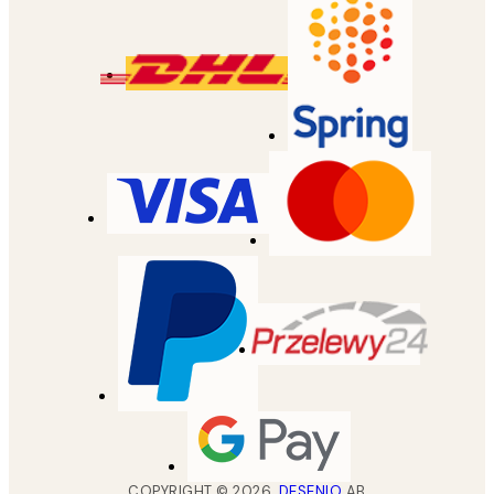
COPYRIGHT ©
2026
,
DESENIO
AB