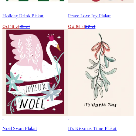
50%*
50%*
Holiday Drink Plakat
Peace Love Joy Plakat
Od 16 zł
32 zł
Od 16 zł
32 zł
50%*
50%*
Noël Swan Plakat
It's Kissmas Time Plakat