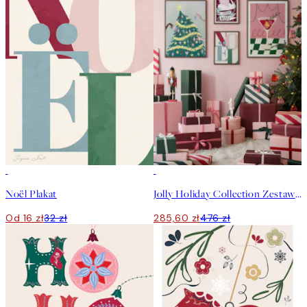
50%*
-40%
Noël Plakat
Jolly Holiday Collection Zestaw plakatów
Od 16 zł
32 zł
285,60 zł
476 zł