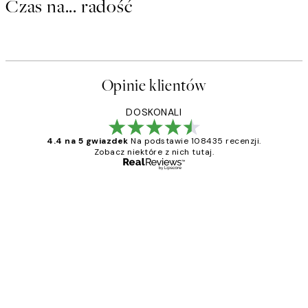
Czas na... radość
Opinie klientów
DOSKONALI
4.4 na 5 gwiazdek
Na podstawie 108435 recenzji.
Zobacz niektóre z nich tutaj.
Zweryfikowany kupujący
Opinie
klientów
Excellent quality at a nice price
20 kwi
Magdalena B