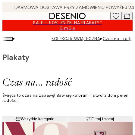
Skip
to
main
SALE - 50% ZNIŻKI NA PLAKATY*
content.
0 m
0 s
Ważny
do:
▸
▸
KOLEKCJA ŚWIĄTECZNA
Czas na... rado
2026-
08-
09
Plakaty
Czas na... radość
Święta to czas na zabawę! Baw się kolorami i stwórz dom pełen
radości.
Wszytkie kategorie
Filtruj i sortuj