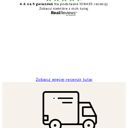
4.4 na 5 gwiazdek
Na podstawie 108435 recenzji.
Zobacz niektóre z nich tutaj.
Zweryfikowany kupujący
Opinie
klientów
Excellent quality at a nice price
20 kwi
Magdalena B
Zobacz więcej recenzji tutaj