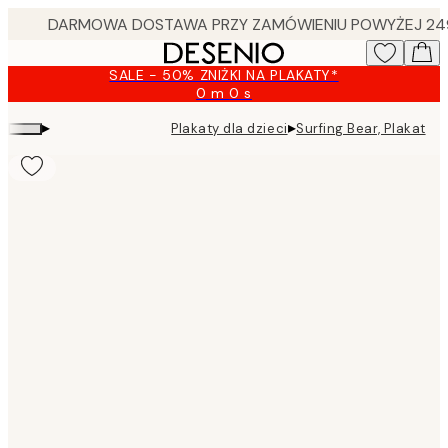
Skip
to
main
SALE - 50% ZNIŻKI NA PLAKATY*
content.
0 m
0 s
Ważny
do:
▸
▸
Plakaty dla dzieci
Surfing Bear, Plakat
2026-
08-
09
Product