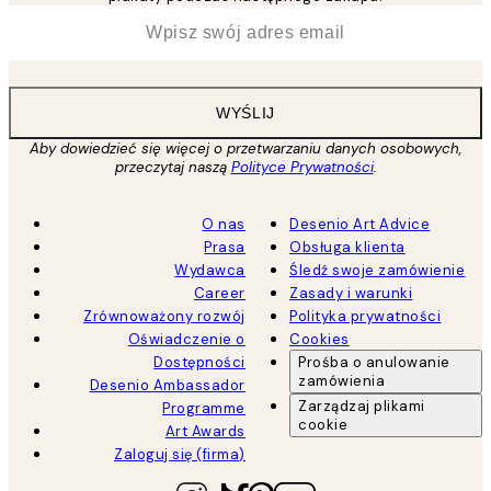
*
Email
WYŚLIJ
Aby dowiedzieć się więcej o przetwarzaniu danych osobowych,
przeczytaj naszą
Polityce Prywatności
.
O nas
Desenio Art Advice
Prasa
Obsługa klienta
Wydawca
Śledź swoje zamówienie
Career
Zasady i warunki
Zrównoważony rozwój
Polityka prywatności
Oświadczenie o
Cookies
Dostępności
Prośba o anulowanie
zamówienia
Desenio Ambassador
Zarządzaj plikami
Programme
cookie
Art Awards
Zaloguj się (firma)