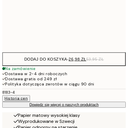
30x40 cm
7
50x70 cm
15
Frame
options
DODAJ DO KOSZYKA
-
26,98 ZŁ
53,95 ZŁ
Na zamówienie
Dostawa w 2-4 dni roboczych
Dostawa gratis od 249 zł
Polityka dotycząca zwrotów w ciągu 90 dni
8183-4
Historia cen
Dowiedz się więcej o naszych produktach
Papier matowy wysokiej klasy
Wyprodukowane w Szwecji
Papier odporny na starzenie