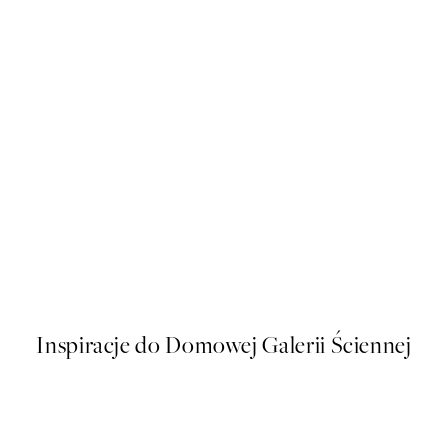
50%*
Bananas Forever Plakat
Od 16 zł
32 zł
Inspiracje do Domowej Galerii Ściennej