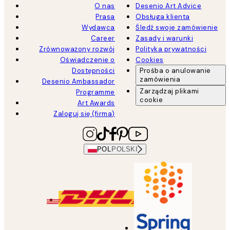
O nas
Desenio Art Advice
Prasa
Obsługa klienta
Wydawca
Śledź swoje zamówienie
Career
Zasady i warunki
Zrównoważony rozwój
Polityka prywatności
Oświadczenie o
Cookies
Dostępności
Prośba o anulowanie
zamówienia
Desenio Ambassador
Zarządzaj plikami
Programme
cookie
Art Awards
Zaloguj się (firma)
POL
POLSKI