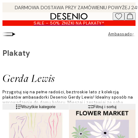
Skip
to
main
SALE - 50% ZNIŻKI NA PLAKATY*
content.
▸
Ambassador C
Plakaty
Gerda Lewis
Przygotuj się na pełne radości, beztroskie lato z kolekcją
plakatów ambasadorki Desenio Gerdy Lewis! Idealny sposób na
wprowadzenie do domu koloru. Mieszaj i zestawiaj ze sobą
Czytaj więcej
Wszytkie kategorie
Filtruj i sortuj
plakaty w jasnych zieleniach, ostrych różach i odcieniach
lawendy.