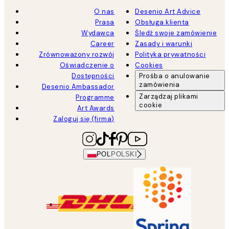
O nas
Desenio Art Advice
Prasa
Obsługa klienta
Wydawca
Śledź swoje zamówienie
Career
Zasady i warunki
Zrównoważony rozwój
Polityka prywatności
Oświadczenie o
Cookies
Dostępności
Prośba o anulowanie
zamówienia
Desenio Ambassador
Zarządzaj plikami
Programme
cookie
Art Awards
Zaloguj się (firma)
POL
POLSKI