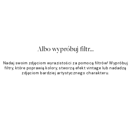
zna Klasyka
Piaskowy Ton
,95 zł
Od 79,96 zł
99,95 zł
20%*
Albo wypróbuj filtr…
Nadaj swoim zdjęciom wyrazistości za pomocą filtrów! Wypróbuj
filtry, które poprawią kolory, stworzą efekt vintage lub nadadzą
zdjęciom bardziej artystycznego charakteru.
Product
Slider