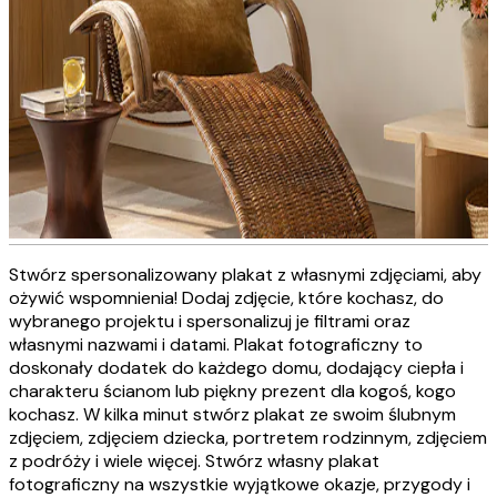
Stwórz spersonalizowany plakat z własnymi zdjęciami, aby
Personalizowane obrazy na
ożywić wspomnienia! Dodaj zdjęcie, które kochasz, do
wybranego projektu i spersonalizuj je filtrami oraz
płótnie
własnymi nazwami i datami. Plakat fotograficzny to
doskonały dodatek do każdego domu, dodający ciepła i
charakteru ścianom lub piękny prezent dla kogoś, kogo
STWÓRZ TERAZ
kochasz. W kilka minut stwórz plakat ze swoim ślubnym
zdjęciem, zdjęciem dziecka, portretem rodzinnym, zdjęciem
z podróży i wiele więcej. Stwórz własny plakat
fotograficzny na wszystkie wyjątkowe okazje, przygody i