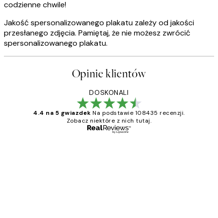
codzienne chwile!
Jakość spersonalizowanego plakatu zależy od jakości
przesłanego zdjęcia. Pamiętaj, że nie możesz zwrócić
spersonalizowanego plakatu.
Opinie klientów
DOSKONALI
4.4 na 5 gwiazdek
Na podstawie 108435 recenzji.
Zobacz niektóre z nich tutaj.
Zweryfikowany kupujący
Opinie
klientów
Excellent quality at a nice price
20 kwi
Magdalena B