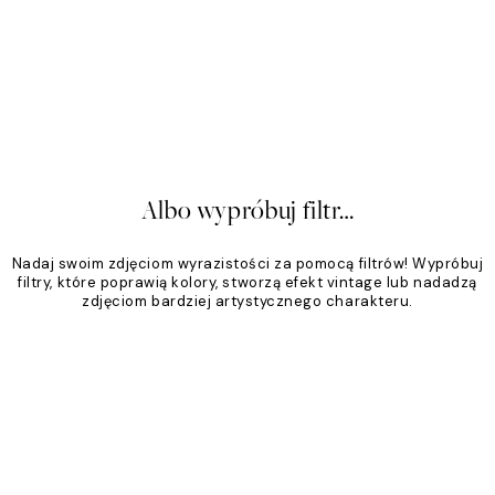
zna Klasyka
Piaskowy Ton
,95 zł
Od 79,96 zł
99,95 zł
20%*
Albo wypróbuj filtr…
Nadaj swoim zdjęciom wyrazistości za pomocą filtrów! Wypróbuj
filtry, które poprawią kolory, stworzą efekt vintage lub nadadzą
zdjęciom bardziej artystycznego charakteru.
Product
Slider