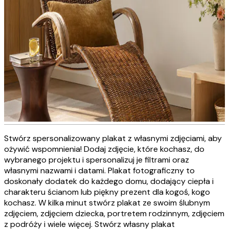
Stwórz spersonalizowany plakat z własnymi zdjęciami, aby
Personalizowane obrazy na
ożywić wspomnienia! Dodaj zdjęcie, które kochasz, do
wybranego projektu i spersonalizuj je filtrami oraz
płótnie
własnymi nazwami i datami. Plakat fotograficzny to
doskonały dodatek do każdego domu, dodający ciepła i
charakteru ścianom lub piękny prezent dla kogoś, kogo
STWÓRZ TERAZ
kochasz. W kilka minut stwórz plakat ze swoim ślubnym
zdjęciem, zdjęciem dziecka, portretem rodzinnym, zdjęciem
z podróży i wiele więcej. Stwórz własny plakat