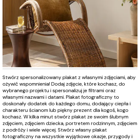
Stwórz spersonalizowany plakat z własnymi zdjęciami, aby
Personalizowane obrazy na
ożywić wspomnienia! Dodaj zdjęcie, które kochasz, do
wybranego projektu i spersonalizuj je filtrami oraz
płótnie
własnymi nazwami i datami. Plakat fotograficzny to
doskonały dodatek do każdego domu, dodający ciepła i
charakteru ścianom lub piękny prezent dla kogoś, kogo
STWÓRZ TERAZ
kochasz. W kilka minut stwórz plakat ze swoim ślubnym
zdjęciem, zdjęciem dziecka, portretem rodzinnym, zdjęciem
z podróży i wiele więcej. Stwórz własny plakat
fotograficzny na wszystkie wyjątkowe okazje, przygody i