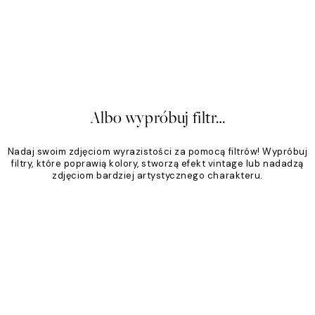
zna Klasyka
Piaskowy Ton
,95 zł
Od 79,96 zł
99,95 zł
20%*
Albo wypróbuj filtr…
Nadaj swoim zdjęciom wyrazistości za pomocą filtrów! Wypróbuj
filtry, które poprawią kolory, stworzą efekt vintage lub nadadzą
zdjęciom bardziej artystycznego charakteru.
Product
Slider