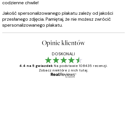
codzienne chwile!
Jakość spersonalizowanego plakatu zależy od jakości
przesłanego zdjęcia. Pamiętaj, że nie możesz zwrócić
spersonalizowanego plakatu.
Opinie klientów
DOSKONALI
4.4 na 5 gwiazdek
Na podstawie 108435 recenzji.
Zobacz niektóre z nich tutaj.
Zweryfikowany kupujący
Opinie
klientów
Excellent quality at a nice price
20 kwi
Magdalena B